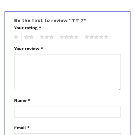
Be the first to review “TT 7”
Your rating
*
1
2
3
4
5
Your review
*
Name
*
Email
*