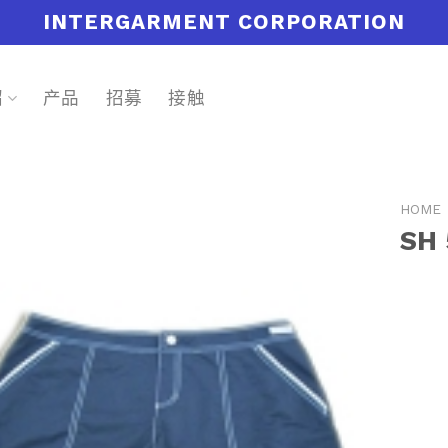
INTERGARMENT CORPORATION
绍
产品
招募
接触
HOME
SH 