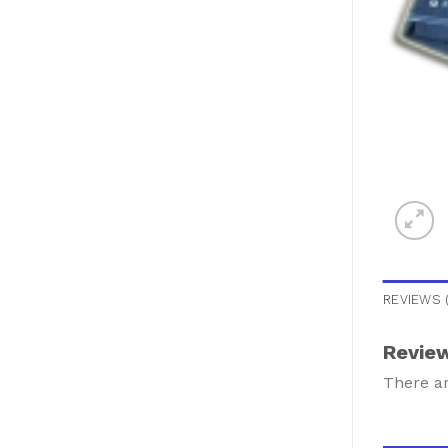
REVIEWS (
Revie
There ar