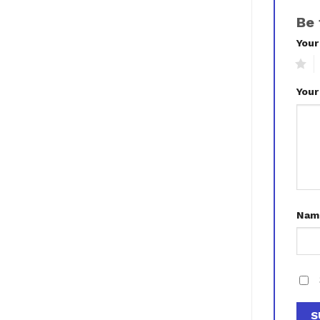
Be 
Your
1
2
Your
Na