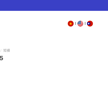
|
|
/
短褲
5