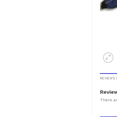
REVIEWS (
Revie
There ar