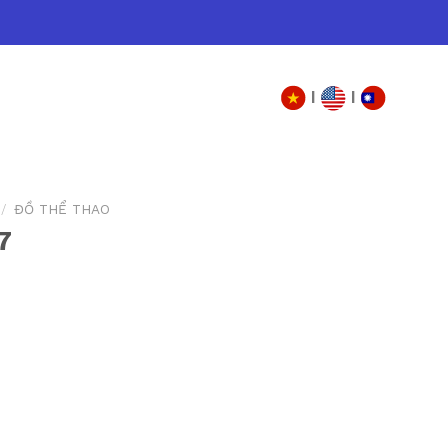
|
|
/
ĐỒ THỂ THAO
7