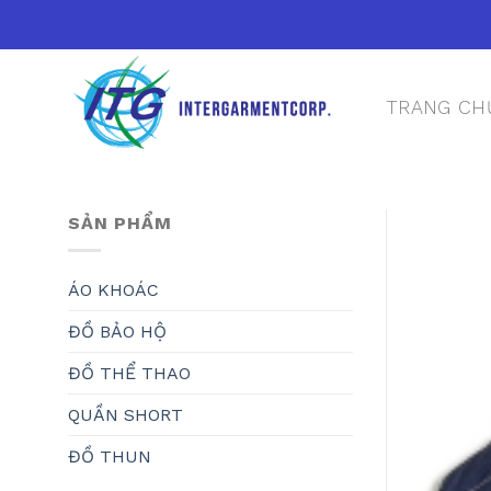
Skip
to
content
TRANG CH
SẢN PHẨM
ÁO KHOÁC
ĐỒ BẢO HỘ
ĐỒ THỂ THAO
QUẦN SHORT
ĐỒ THUN