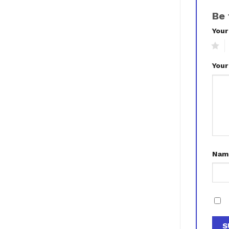
Be 
Your
1
2
Your
Na