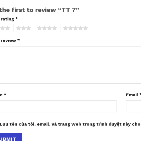
the first to review “TT 7”
 rating
*
3
4
5
 review
*
me
*
Email
Lưu tên của tôi, email, và trang web trong trình duyệt này cho 