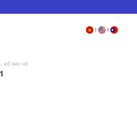
|
|
/
ĐỒ BẢO HỘ
1