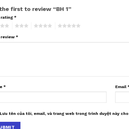
the first to review “BH 1”
 rating
*
3
4
5
 review
*
me
*
Email
Lưu tên của tôi, email, và trang web trong trình duyệt này cho 