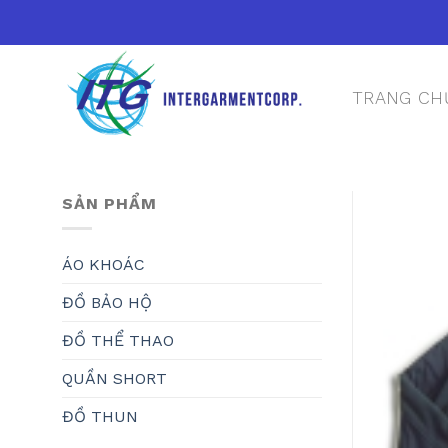
Skip
to
content
TRANG CH
SẢN PHẨM
ÁO KHOÁC
ĐỒ BẢO HỘ
ĐỒ THỂ THAO
QUẦN SHORT
ĐỒ THUN