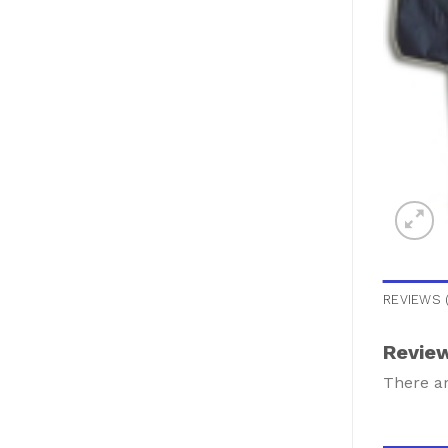
REVIEWS (
Revie
There ar