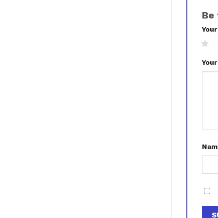
Be 
Your
1
2
Your
Na