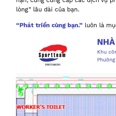
hạn, cũng cung cấp các dịch vụ ph
lòng” lâu dài của bạn.
“Phát triển cùng bạn.”
luôn là mục
NHÀ
Khu cô
Phường 