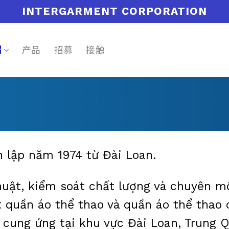
INTERGARMENT CORPORATION
绍
产品
招募
接触
 lập năm 1974 từ Đài Loan.
uật, kiểm soát chất lượng và chuyên m
t quần áo thể thao và quần áo thể thao
 cung ứng tại khu vực Đài Loan, Trung 