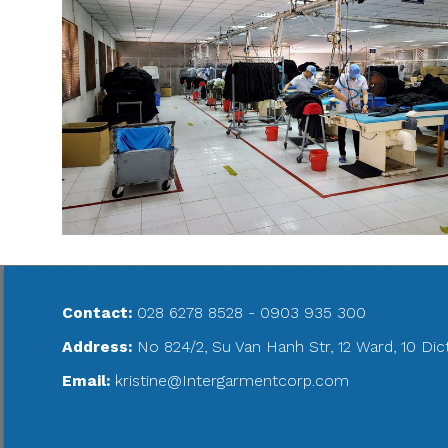
Contact:
028 6278 8528 - 0903 935 300
Address:
No 824/2, Su Van Hanh Str, 12 Ward, 10 Di
Email:
kristine@Intergarmentcorp.com